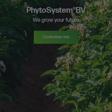
PhytoSystem®BV
We grow your future
Contacteer ons