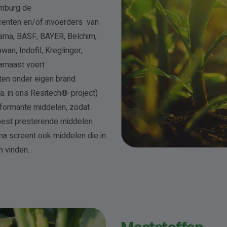
emburg de
enten en/of invoerders van
ama, BASF, BAYER, Belchim,
an, Indofil, Kreglinger,
arnaast voert
en onder eigen brand
a. in ons Resitech®-project)
formante middelen, zodat
 best presterende middelen
a screent ook middelen die in
n vinden.