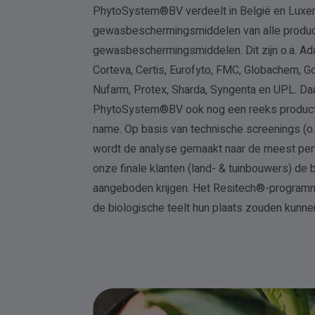
PhytoSystem®BV verdeelt in België en Lux
gewasbeschermingsmiddelen van alle produc
gewasbeschermingsmiddelen. Dit zijn o.a. Ad
Corteva, Certis, Eurofyto, FMC, Globachem, Gow
Nufarm, Protex, Sharda, Syngenta en UPL. Da
PhytoSystem®BV ook nog een reeks product
name. Op basis van technische screenings (o.
wordt de analyse gemaakt naar de meest per
onze finale klanten (land- & tuinbouwers) de
aangeboden krijgen. Het Resitech®-programm
de biologische teelt hun plaats zouden kunne