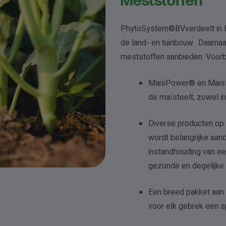
Meststoffen
PhytoSystem®BVverdeelt in 
de land- en tuinbouw. Daarnaa
meststoffen aanbieden. Voorbe
MaisPower® en MaisP
de maïsteelt, zowel in
Diverse producten op 
wordt belangrijke aan
instandhouding van e
gezonde en degelijke
Een breed pakket aan 
voor elk gebrek een s