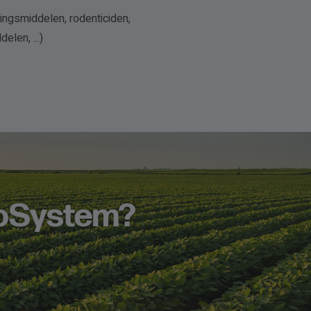
ingsmiddelen, rodenticiden,
elen, ...)
oSystem?