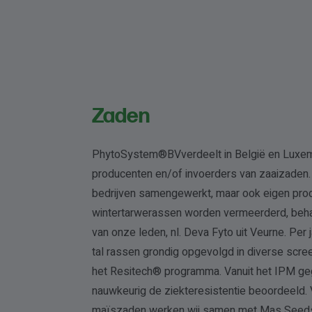
Zaden
PhytoSystem®BVverdeelt in België en Luxem
producenten en/of invoerders van zaaizaden. 
bedrijven samengewerkt, maar ook eigen produ
wintertarwerassen worden vermeerderd, beh
van onze leden, nl. Deva Fyto uit Veurne. Per
tal rassen grondig opgevolgd in diverse scr
het Resitech® programma. Vanuit het IPM ge
nauwkeurig de ziekteresistentie beoordeeld.
maïszaden werken wij samen met Mas Seeds, 