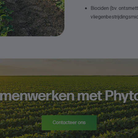
Biociden (bv. ontsmett
vliegenbestrijdingsmidd
amenwerken met Phyt
Contacteer ons