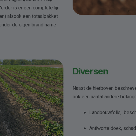
erder is er een complete lijn
den) alsook een totaalpakket
onder de eigen brand name
Diversen
Naast de hierboven beschre
ook een aantal andere belangr
Landbouwfolie, besche
Antiworteldoek, schad