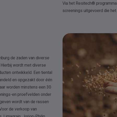
Via het Resitech® programma 
screenings uitgevoerd die he
burg de zaden van diverse
Hierbij wordt met diverse
cten ontwikkeld. Een tiental
andeld en opgezakt door één
 jaar worden minstens een 30
eenings-en proefvelden onder
geven wordt van de rassen
 Voor de verkoop van
Limagrain, Jorion-Philip