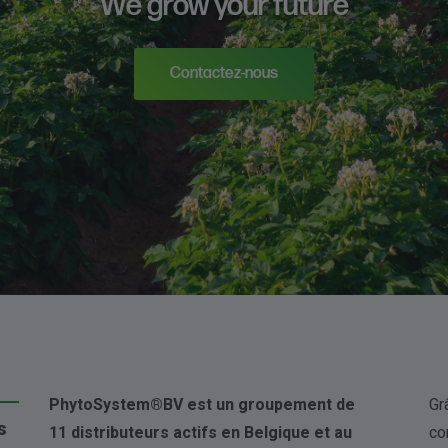
We grow your future
Contactez-nous
PhytoSystem®BV est un groupement de
Gr
s
11 distributeurs actifs en Belgique et au
co