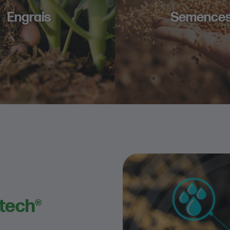
Engrais
Semence
tech®