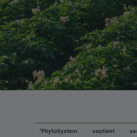
"PhytoSystem soutient se