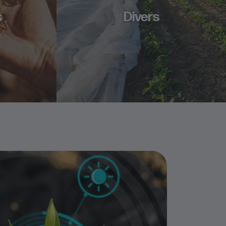
s
Divers