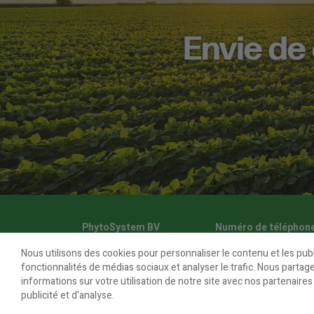
Envie de
PhytoSystem BV
Numéro de téléphon
Heuleplaats 5
0032 (0)57 400 360
Nous utilisons des cookies pour personnaliser le contenu et les publ
8501 Heule
fonctionnalités de médias sociaux et analyser le trafic. Nous part
informations sur votre utilisation de notre site avec nos partenaire
publicité et d'analyse.