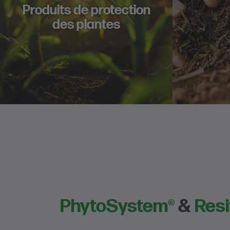
Produits de protection
des plantes
PhytoSystem®
&
Resi